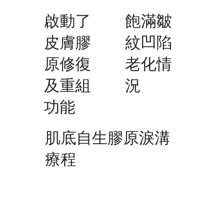
啟動了
飽滿皺
皮膚膠
紋凹陷
原修復
老化情
及重組
況
功能
肌底自生膠原淚溝
療程