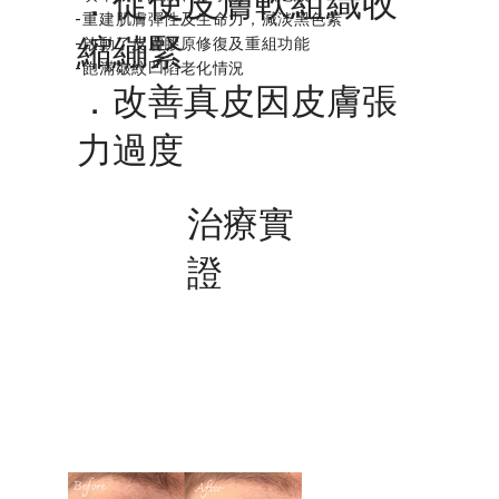
．促使皮膚軟組織收
-重建肌膚彈性及生命力，減淡黑色素
-啟動了皮膚膠原修復及重組功能
縮繃緊
-飽滿皺紋凹陷老化情況
．改善真皮因皮膚張
力過度
​治療實
證