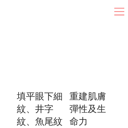
填平眼下細
重建肌膚
紋、井字
彈性及生
紋、魚尾紋
命力